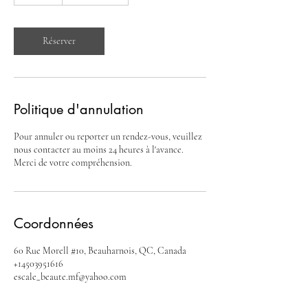
0
m
i
n
Réserver
Politique d'annulation
Pour annuler ou reporter un rendez-vous, veuillez
nous contacter au moins 24 heures à l'avance.
Merci de votre compréhension.
Coordonnées
60 Rue Morell #10, Beauharnois, QC, Canada
+14503951616
escale_beaute.mf@yahoo.com