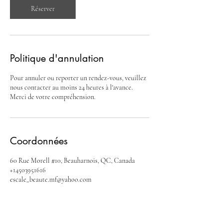
n
Réserver
Politique d'annulation
Pour annuler ou reporter un rendez-vous, veuillez
nous contacter au moins 24 heures à l'avance.
Merci de votre compréhension.
Coordonnées
60 Rue Morell #10, Beauharnois, QC, Canada
+14503951616
escale_beaute.mf@yahoo.com